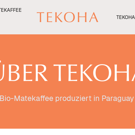
TEKAFFEE
TEKOHA
ÜBER TEKOH
Bio-Matekaffee produziert in Paragua