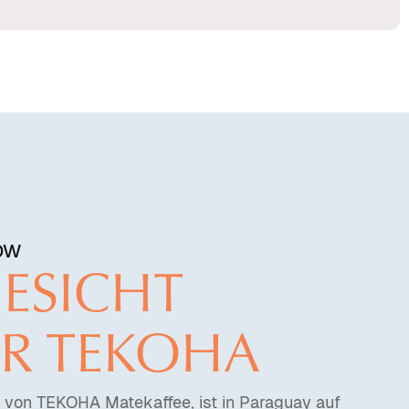
ow
ESICHT
ER TEKOHA
n von TEKOHA Matekaffee, ist in Paraguay auf