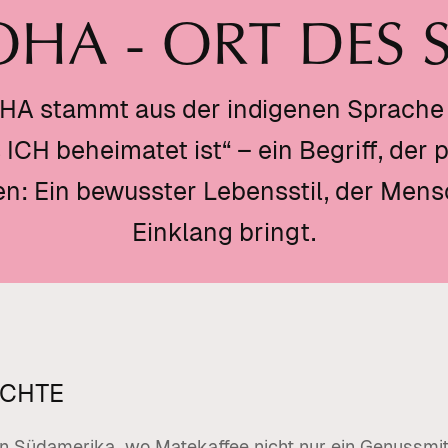
OHA - ORT DES S
A stammt aus der indigenen Sprache 
ICH beheimatet ist“ – ein Begriff, der 
en: Ein bewusster Lebensstil, der Mens
Einklang bringt.
ICHTE
n Südamerika, wo Matekaffee nicht nur ein Genussmitt