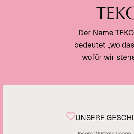
TEK
Der Name TEKOH
bedeutet „wo das 
wofür wir steh
UNSERE GESCH
Unsere Wurzeln liegen i