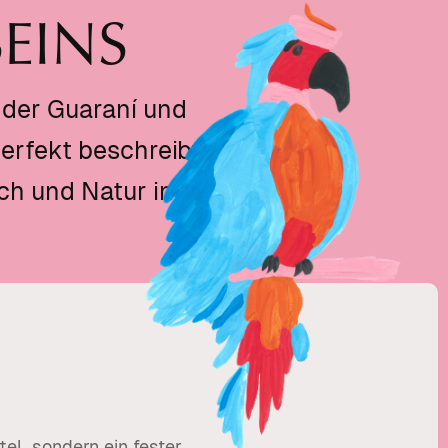
EINS
der Guaraní und
perfekt beschreibt
ch und Natur in
el, sondern ein fester