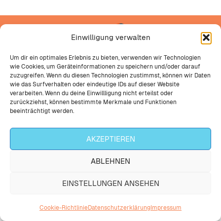
Einwilligung verwalten
Um dir ein optimales Erlebnis zu bieten, verwenden wir Technologien
wie Cookies, um Geräteinformationen zu speichern und/oder darauf
The better coffee comes from mate
zuzugreifen. Wenn du diesen Technologien zustimmst, können wir Daten
wie das Surfverhalten oder eindeutige IDs auf dieser Website
verarbeiten. Wenn du deine Einwillligung nicht erteilst oder
zurückziehst, können bestimmte Merkmale und Funktionen
KONTAKT
IMPRESSUM
beeinträchtigt werden.
AGB
DATENSCHUTZ
AKZEPTIEREN
COOKIES
ABLEHNEN
EINSTELLUNGEN ANSEHEN
© 2025 TEKOHA
Cookie-Richtlinie
Datenschutzerklärung
Impressum
Vertrag widerrufen