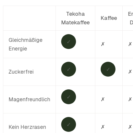
Tekoha
E
Kaffee
Matekaffee
D
Gleichmäßige
✓
✗
✗
Energie
✓
✓
Zuckerfrei
✗
✓
Magenfreundlich
✗
✗
✓
Kein Herzrasen
✗
✗