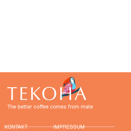
The better coffee comes from mate
KONTAKT
IMPRESSUM