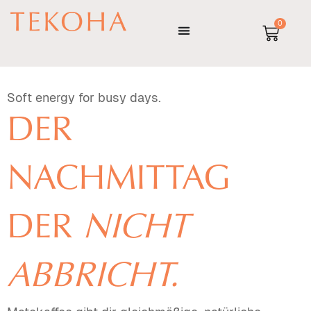
Zum
0
Inhalt
WARE
springen
Soft energy for busy days.
DER
NACHMITTAG
DER
NICHT
ABBRICHT.