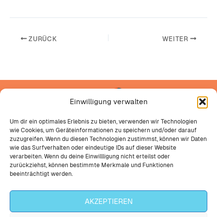
ZURÜCK
WEITER
Einwilligung verwalten
Um dir ein optimales Erlebnis zu bieten, verwenden wir Technologien
wie Cookies, um Geräteinformationen zu speichern und/oder darauf
The better coffee comes from mate
zuzugreifen. Wenn du diesen Technologien zustimmst, können wir Daten
wie das Surfverhalten oder eindeutige IDs auf dieser Website
verarbeiten. Wenn du deine Einwillligung nicht erteilst oder
zurückziehst, können bestimmte Merkmale und Funktionen
KONTAKT
IMPRESSUM
beeinträchtigt werden.
AGB
DATENSCHUTZ
AKZEPTIEREN
COOKIES