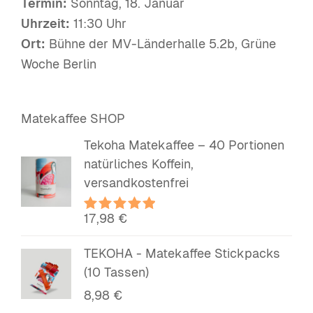
Termin:
Sonntag, 18. Januar
Uhrzeit:
11:30 Uhr
Ort:
Bühne der MV-Länderhalle 5.2b, Grüne
Woche Berlin
Matekaffee SHOP
Tekoha Matekaffee – 40 Portionen
natürliches Koffein,
versandkostenfrei
17,98
€
Bewertet
mit
5.00
von 5
TEKOHA - Matekaffee Stickpacks
(10 Tassen)
8,98
€